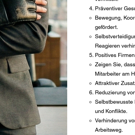
Präventiver Ges
Bewegung, Koord
gefördert.
Selbstverteidigu
Reagieren verhi
Positives Firme
Zeigen Sie, dass
Mitarbeiter am H
Attraktiver Zusat
Reduzierung von
Selbstbewusste M
und Konflikte.
Verhinderung von
Arbeitsweg.