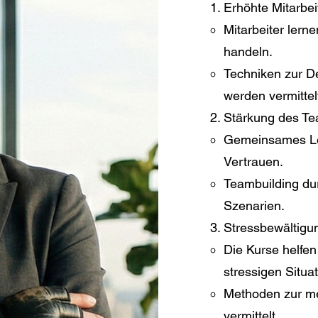
Erhöhte Mitarbeit
Mitarbeiter lern
handeln.
Techniken zur D
werden vermittel
Stärkung des Te
Gemeinsames Le
Vertrauen.
Teambuilding du
Szenarien.
Stressbewältigu
Die Kurse helfen 
stressigen Situa
Methoden zur me
vermittelt.