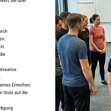
iken, die über
d
urch
en.
in
die
Kreative
.
sames Erreichen
n Stolz auf die
idigung