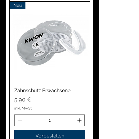
Neu
Zahnschutz Erwachsene
Preis
5,90 €
inkl. MwSt.
Vorbestellen