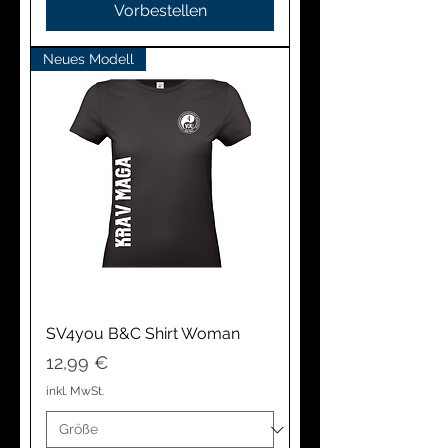
Vorbestellen
Neues Modell
SV4you B&C Shirt Woman
Preis
12,99 €
inkl. MwSt.