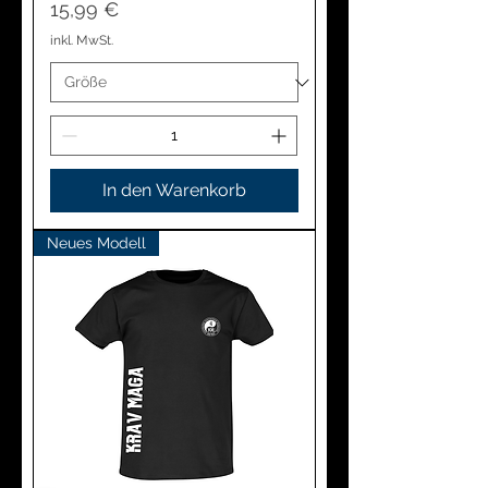
Preis
15,99 €
inkl. MwSt.
In den Warenkorb
Neues Modell