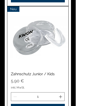
Neu
Zahnschutz Junior / Kids
Preis
5,90 €
inkl. MwSt.