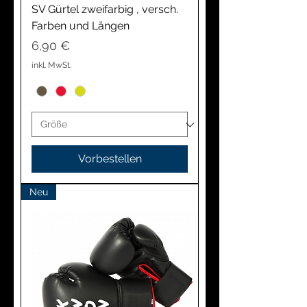
SV Gürtel zweifarbig , versch.
Farben und Längen
Preis
6,90 €
inkl. MwSt.
Vorbestellen
Neu