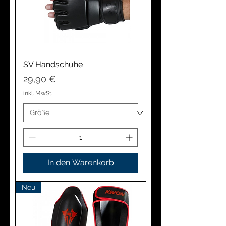
SV Handschuhe
Preis
29,90 €
inkl. MwSt.
In den Warenkorb
Neu