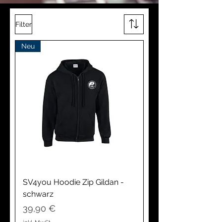
Filter
Neu
SV4you Hoodie Zip Gildan -
schwarz
Preis
39,90 €