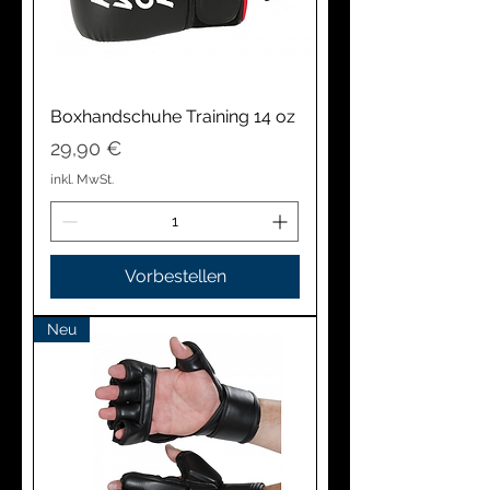
Boxhandschuhe Training 14 oz
Preis
29,90 €
inkl. MwSt.
Vorbestellen
Neu