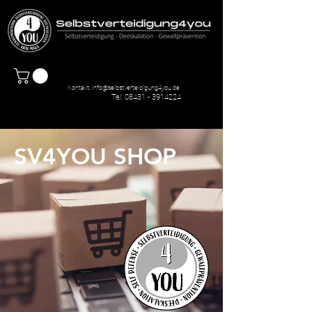
Kontakt:
info@selbstverteidigung4you.de
Tel:
08431 - 3914224
SV4YOU SHOP