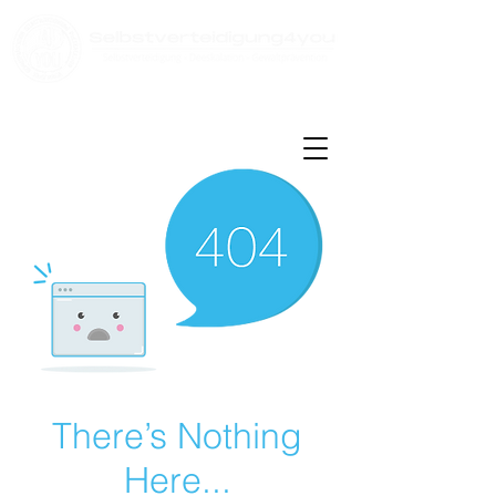
Kontakt:
info@selbstverteidigung4you.de
Tel:
08431 - 3914224
There’s Nothing
Here...