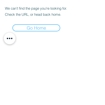
We can’t find the page you’re looking for.
Check the URL, or head back home.
Go Home
Kontakt:
Selbstverteidigung4you
Tel:
08431 - 3914224
Email: info(at)selbstverteidigung4you.de
©2024 Selbstverteidigung4you.