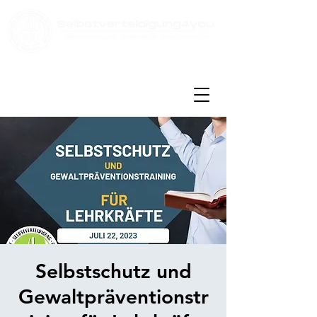
Kontakt:
info@selbstverteidigung4you.de
Tel:
08431 - 3914224
Selbstschutz und
Gewaltpräventionstr