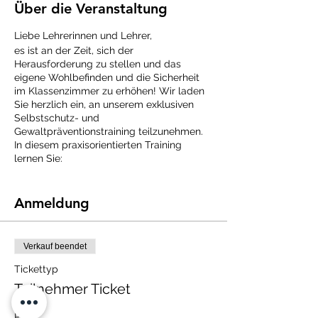
Über die Veranstaltung
Liebe Lehrerinnen und Lehrer,
es ist an der Zeit, sich der
Herausforderung zu stellen und das
eigene Wohlbefinden und die Sicherheit
im Klassenzimmer zu erhöhen! Wir laden
Sie herzlich ein, an unserem exklusiven
Selbstschutz- und
Gewaltpräventionstraining teilzunehmen.
In diesem praxisorientierten Training
lernen Sie:
Selbstschutztechniken: Effektive
Techniken, um sich in
Anmeldung
Gefahrensituationen zu verteidigen
und körperliche Angriffe
abzuwehren.
Verkauf beendet
Deeskalation und Konfliktlösung:
Wie Sie schwierige Situationen im
Tickettyp
Klassenzimmer entschärfen und
Teilnehmer Ticket
Konflikte erfolgreich bewältigen.
Stressbewältigung und mentale
Preis