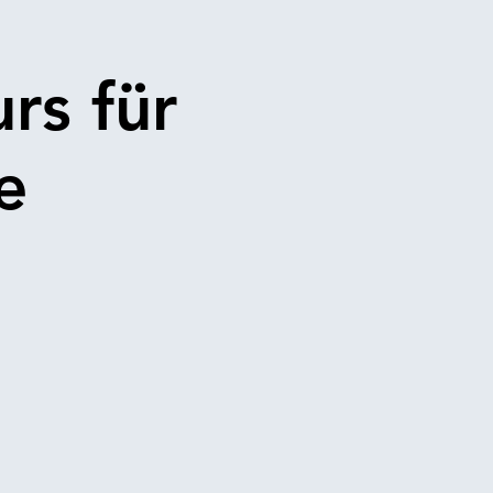
rs für
e