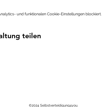
lytics- und funktionalen Cookie-Einstellungen blockiert.
altung teilen
Kontakt:
Selbstverteidigung4you
Tel: 08431 - 3914224
Email: info(at)selbstverteidigung4you.de
©2024 Selbstverteidigung4you.