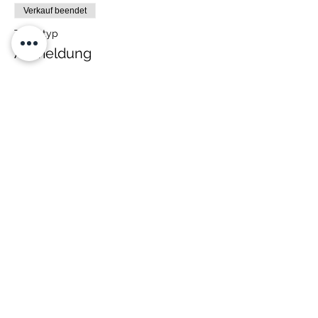
Verkauf beendet
Tickettyp
Anmeldung
Preis
38,00 €
Diese Veranstaltung teilen
Kontakt:
Selbstverteidigung4you